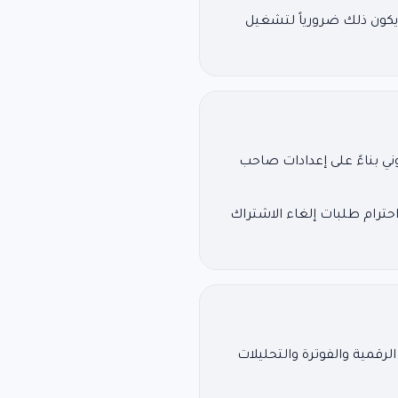
يكون ذلك ضرورياً لتشغيل
وني بناءً على إعدادات صاحب
ترام طلبات إلغاء الاشتراك
وقاعدة البيانات والتخزين والبريد وخرائط Google والمحافظ الرقمية والفوترة والتحليلات