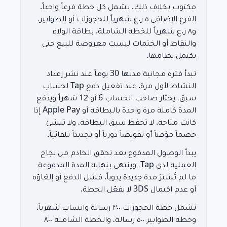
مكتوب بخلاف ذلك. تشمل كل خطة فرعاً واحداً.
الفرع الإضافي ٥ ر.ع شهرياً للحجوزات أو الطوابير،
و٨ ر.ع شهرياً للخطة الشاملة. بطاقة الولاء
والنقاط أو الختمات ليست معروضة للبيع حتى
يكتمل نظامها.
تبدأ فترة مجانية مدتها 30 يوماً عند نشر إعداد
النشاط لأول مرة. عند تفعيل دفع Tap لحساب
سبق، يختار صاحب الحساب 6 أو 12 شهراً ويدفع
المدة كاملة مرة واحدة بالبطاقة أو Apple Pay إذا
كانت متاحة. لا تحفظ سبق البطاقة، ولا تنشئ
خصماً مؤقتاً أو تفويضاً دورياً أو تجديداً تلقائياً.
يبدأ الوصول المدفوع بعد تحقق الخادم من نجاح
العملية لدى Tap، وينتهي بنهاية المدة المدفوعة
ما لم تُشترَ مدة جديدة يدوياً. فشل الدفع أو إلغاؤه
أو عدم اكتمال 3DS لا يفعّل الخطة.
تشمل خطة الحجوزات ٣٠٠ رسالة واتساب شهرياً،
وخطة الطوابير ٥٠٠ رسالة، والخطة الشاملة ٨٠٠